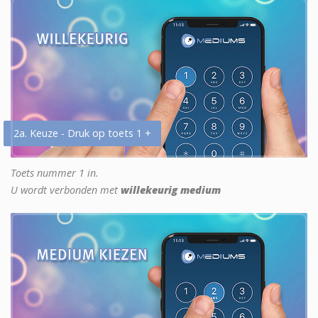
2a. Keuze - Druk op toets 1 +
Toets nummer 1 in.
U wordt verbonden met
willekeurig medium