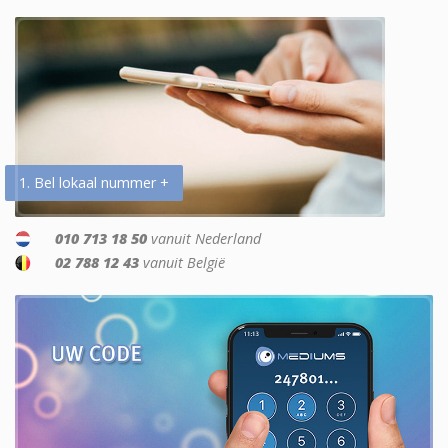
1. Bel lokaal nummer +
010 713 18 50
vanuit Nederland
02 788 12 43
vanuit België