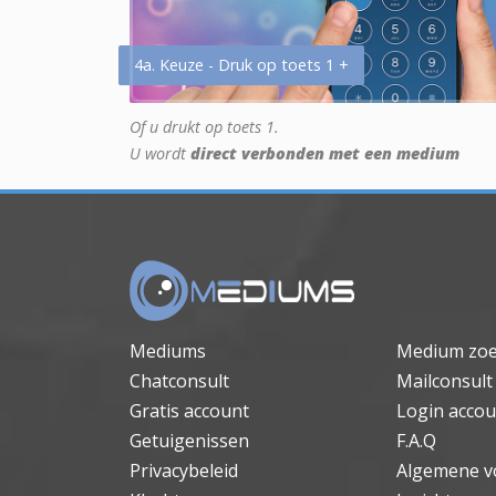
4a. Keuze - Druk op toets 1 +
Of u drukt op toets 1.
U wordt
direct verbonden met een medium
Mediums
Medium zo
Chatconsult
Mailconsult
Gratis account
Login accou
Getuigenissen
F.A.Q
Privacybeleid
Algemene v