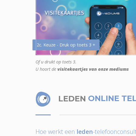
2c. Keuze - Druk op toets 3 +
Of u drukt op toets 3.
U hoort de
visitekaartjes van onze mediums
LEDEN
ONLINE TE
Hoe werkt een
leden
-telefoonconsult