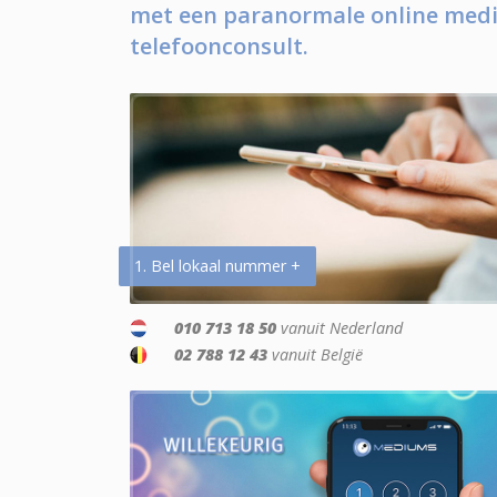
met een paranormale online medi
telefoonconsult.
1. Bel lokaal nummer +
010 713 18 50
vanuit Nederland
02 788 12 43
vanuit België