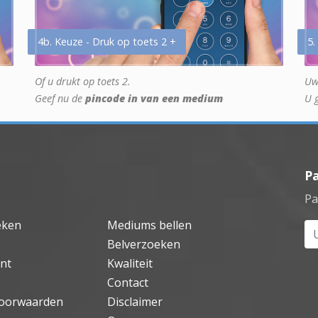
4b. Keuze - Druk op toets 2 +
5.
Of u drukt op toets 2.
Uw
Geef nu de
pincode in van een medium
U 
P
Pa
eken
Mediums bellen
Uw
Belverzoeken
nt
Kwaliteit
Contact
oorwaarden
Disclaimer