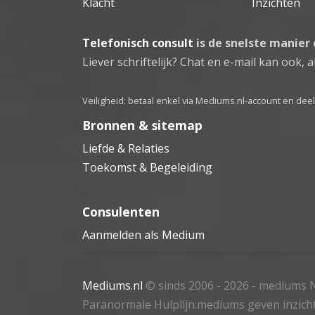
Klacht
Inzichten
Telefonisch consult
is de snelste manier
Liever schriftelijk? Chat en e-mail kan ook, al
Veiligheid: betaal enkel via Mediums.nl-account en de
Bronnen & sitemap
Liefde & Relaties
Toekomst & Begeleiding
Consulenten
Aanmelden als Medium
Mediums.nl
© sinds 2006 - 2026
- mediums N
Paranormale Hulplijn:mediums geven inzich