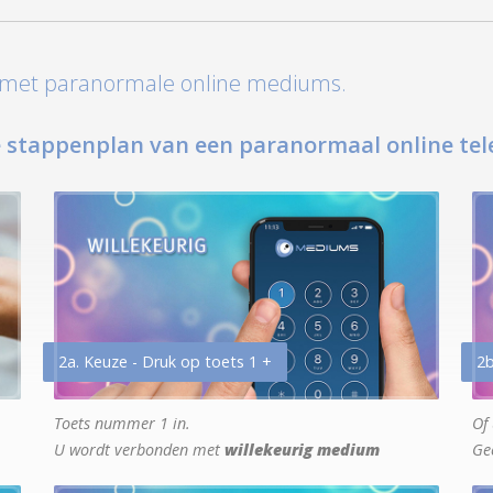
t met paranormale online mediums.
 stappenplan van een paranormaal online tel
2a. Keuze - Druk op toets 1 +
2b
Toets nummer 1 in.
Of 
U wordt verbonden met
willekeurig medium
Ge