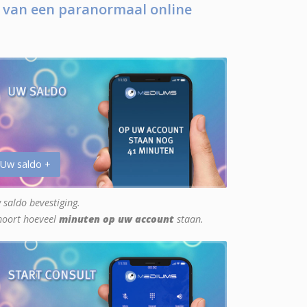
 van een paranormaal online
 Uw saldo +
 saldo bevestiging.
hoort hoeveel
minuten op uw account
staan.