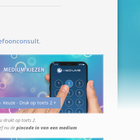
efoonconsult.
. Keuze - Druk op toets 2 +
u drukt op toets 2.
ef nu de
pincode in van een medium