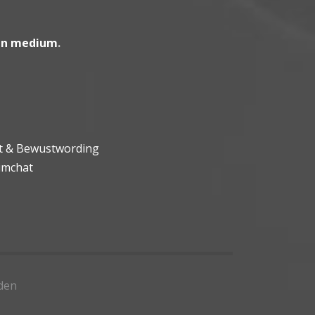
en medium
.
ht & Bewustwording
umchat
den