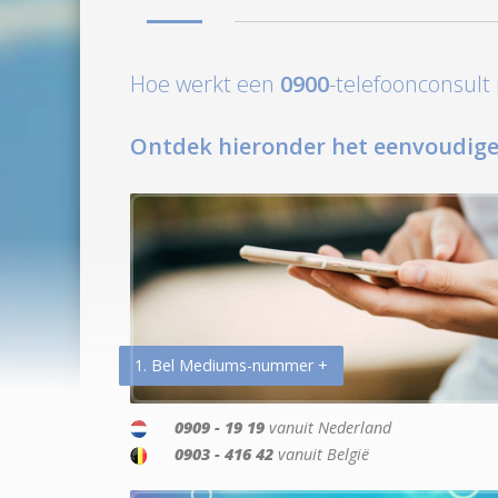
Hoe werkt een
0900
-telefoonconsul
Ontdek hieronder het eenvoudige
1. Bel Mediums-nummer +
0909 - 19 19
vanuit Nederland
0903 - 416 42
vanuit België