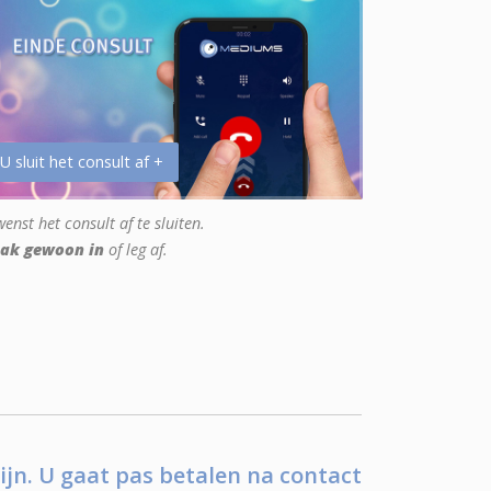
 U sluit het consult af +
enst het consult af te sluiten.
ak gewoon in
of leg af.
ijn. U gaat pas betalen na contact