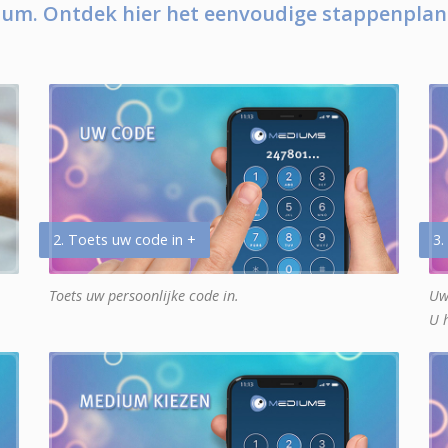
um. Ontdek hier het eenvoudige stappenplan
2. Toets uw code in +
3.
Toets uw persoonlijke code in.
Uw
U 