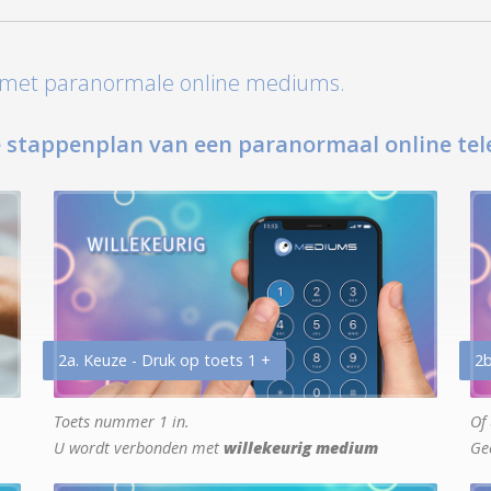
t met paranormale online mediums.
 stappenplan van een paranormaal online tel
2a. Keuze - Druk op toets 1 +
2b
Toets nummer 1 in.
Of 
U wordt verbonden met
willekeurig medium
Ge