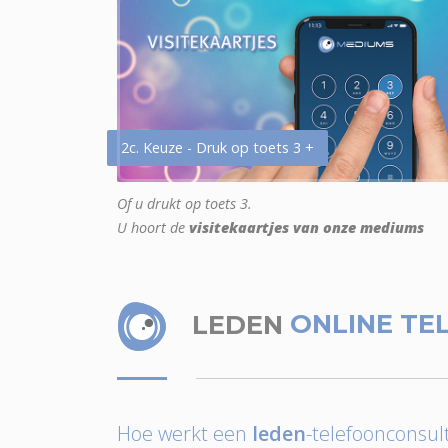
2c. Keuze - Druk op toets 3 +
Of u drukt op toets 3.
U hoort de
visitekaartjes van onze mediums
LEDEN
ONLINE TE
Hoe werkt een
leden
-telefoonconsult