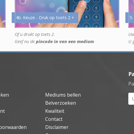
4b. Keuze - Druk op toets 2 +
5.
Of u drukt op toets 2.
Uw
Geef nu de
pincode in van een medium
U 
P
Pa
eken
Mediums bellen
Uw
Belverzoeken
nt
Kwaliteit
Contact
oorwaarden
Disclaimer