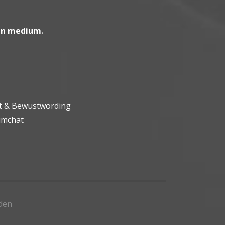
en medium
.
ht & Bewustwording
umchat
den