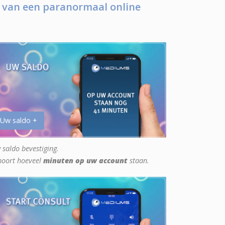
 van een paranormaal online
 Uw saldo +
 saldo bevestiging.
hoort hoeveel
minuten op uw account
staan.