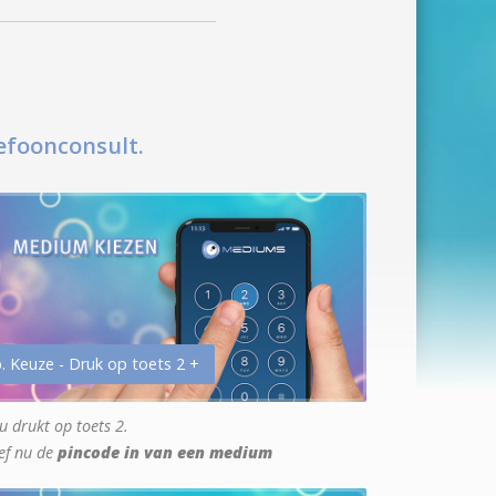
efoonconsult.
. Keuze - Druk op toets 2 +
u drukt op toets 2.
ef nu de
pincode in van een medium