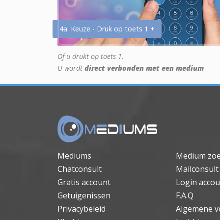
4a. Keuze - Druk op toets 1 +
Of u drukt op toets 1.
U wordt
direct verbonden met een medium
Mediums
Medium zo
Chatconsult
Mailconsult
Gratis account
Login accou
Getuigenissen
F.A.Q
Privacybeleid
Algemene v