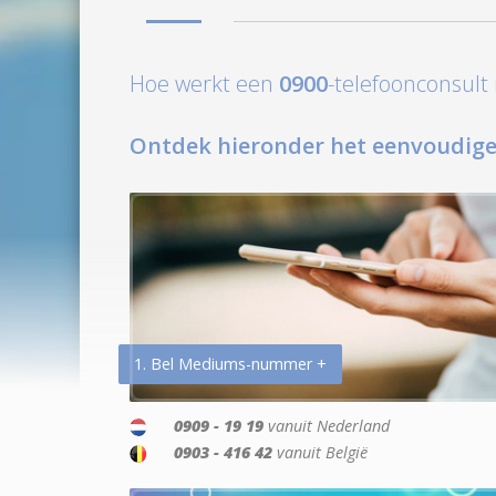
Hoe werkt een
0900
-telefoonconsul
Ontdek hieronder het eenvoudige
1. Bel Mediums-nummer +
0909 - 19 19
vanuit Nederland
0903 - 416 42
vanuit België