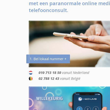
met een paranormale online medi
telefoonconsult.
1. Bel lokaal nummer +
010 713 18 50
vanuit Nederland
02 788 12 43
vanuit België