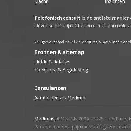
Klacht
Inzichten
Telefonisch consult
is de snelste manier
Liever schriftelijk? Chat en e-mail kan ook, al
Veiligheid: betaal enkel via Mediums.nl-account en de
Bronnen & sitemap
Liefde & Relaties
Toekomst & Begeleiding
Consulenten
Aanmelden als Medium
Mediums.nl
© sinds 2006 - 2026
- mediums N
Paranormale Hulplijn:mediums geven inzich