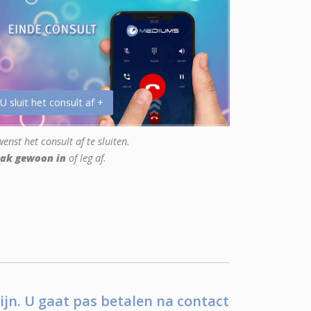
 U sluit het consult af +
enst het consult af te sluiten.
ak gewoon in
of leg af.
ijn. U gaat pas betalen na contact