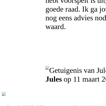
hebt voorspelt is u
goede raad. Ik ga j
nog eens advies nodi
waard.
Jules
op 11 maart 