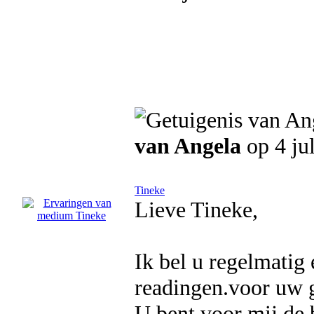
van Angela
op 4 ju
Tineke
Lieve Tineke,
Ik bel u regelmatig
readingen.voor uw 
U bent voor mij de b