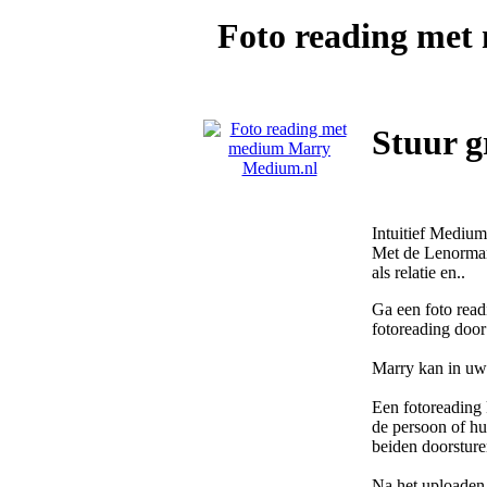
Foto reading me
Stuur g
Intuitief Medium
Met de Lenormand
als relatie en..
Ga een foto read
fotoreading doo
Marry kan in uw 
Een fotoreading 
de persoon of hui
beiden doorsture
Na het uploaden 