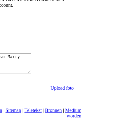
ccount.
Upload foto
n
|
Sitemap
|
Teletekst
|
Bronnen
|
Medium
worden