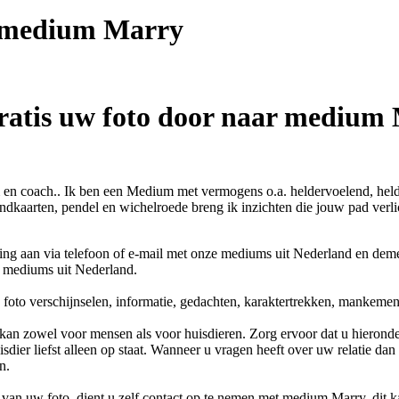
t medium
Marry
ratis uw foto door naar medium
 en coach.. Ik ben een Medium met vermogens o.a. heldervoelend, hel
kaarten, pendel en wichelroede breng ik inzichten die jouw pad verlic
ing aan via telefoon of e-mail met onze mediums uit Nederland en dem
r mediums uit Nederland.
foto verschijnselen, informatie, gedachten, karaktertrekken, mankemen
kan zowel voor mensen als voor huisdieren. Zorg ervoor dat u hieronder
sdier liefst alleen op staat. Wanneer u vragen heeft over uw relatie dan
n.
van uw foto, dient u zelf contact op te nemen met
medium Marry
, dit 