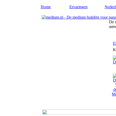
Home
Ervaringen
Nederl
De m
ant
E
K
Ma