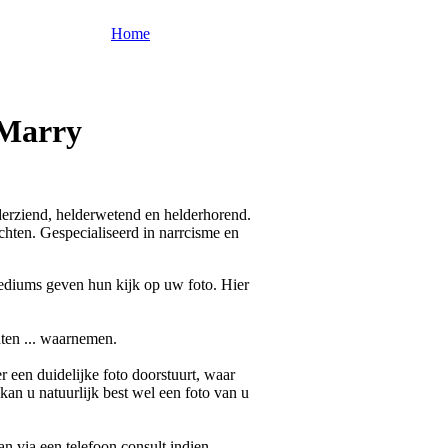
Home
 Marry
derziend, helderwetend en helderhorend.
hten. Gespecialiseerd in narrcisme en
ediums geven hun kijk op uw foto. Hier
ten ... waarnemen.
 een duidelijke foto doorstuurt, waar
 kan u natuurlijk best wel een foto van u
kan via een telefoon consult indien