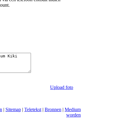
ount.
Upload foto
n
|
Sitemap
|
Teletekst
|
Bronnen
|
Medium
worden