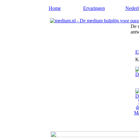
Home
Ervaringen
Nederl
De m
ant
E
K
Ma