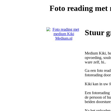
Foto reading me
Stuur g
Medium Kiki, hel
opvoeding, soulm
ware zelf, hi..
Ga een foto read
fotoreading doo
Kiki kan in uw f
Een fotoreading 
de persoon of hui
beiden doorsture
Na het uploaden 