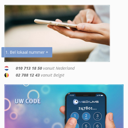
1. Bel lokaal nummer +
010 713 18 50
vanuit Nederland
02 788 12 43
vanuit België