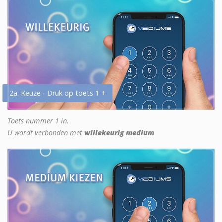
2a. Keuze - Druk op toets 1 +
Toets nummer 1 in.
U wordt verbonden met
willekeurig medium