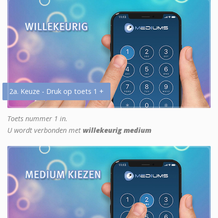
2a. Keuze - Druk op toets 1 +
Toets nummer 1 in.
U wordt verbonden met
willekeurig medium