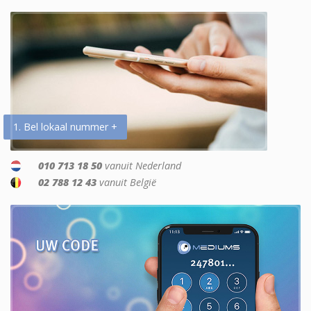
1. Bel lokaal nummer +
010 713 18 50
vanuit Nederland
02 788 12 43
vanuit België