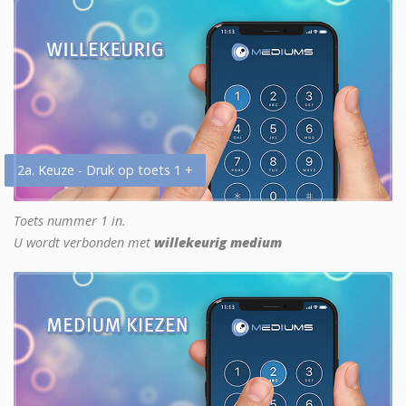
2a. Keuze - Druk op toets 1 +
Toets nummer 1 in.
U wordt verbonden met
willekeurig medium