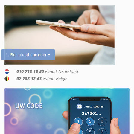
1. Bel lokaal nummer +
010 713 18 50
vanuit Nederland
02 788 12 43
vanuit België