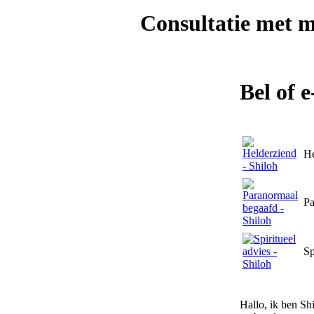
Consultatie met
m
Bel of 
He
Pa
Sp
Hallo, ik ben Sh