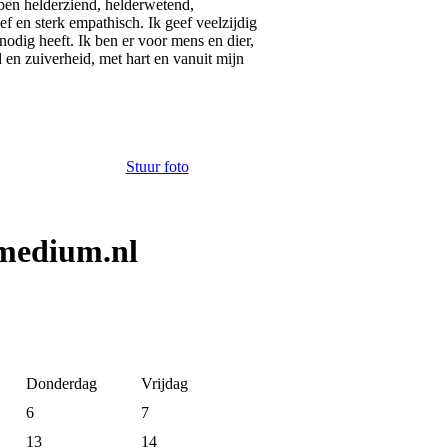
ben helderziend, helderwetend,
ef en sterk empathisch. Ik geef veelzijdig
nodig heeft. Ik ben er voor mens en dier,
d en zuiverheid, met hart en vanuit mijn
Stuur foto
 medium.nl
Donderdag
Vrijdag
6
7
13
14