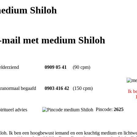
edium Shiloh
e-mail met medium Shiloh
lderziend
0909 05 41
(90 cpm)
ranormaal begaafd
0903 416 42
(150 cpm)
Ik b
Pincode:
2625
iritueel advies
iloh. Ik ben een hoogbewust iemand en een krachtig medium en lichtwer