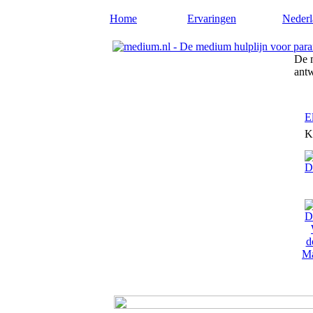
Home
Ervaringen
Nederl
De m
ant
E
K
Ma