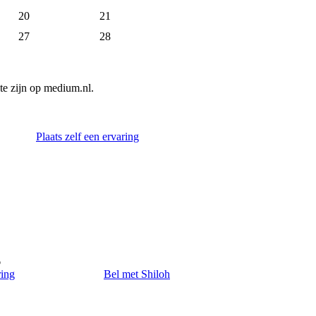
20
21
27
28
e zijn op medium.nl.
Plaats zelf een ervaring
6
ring
Bel met Shiloh