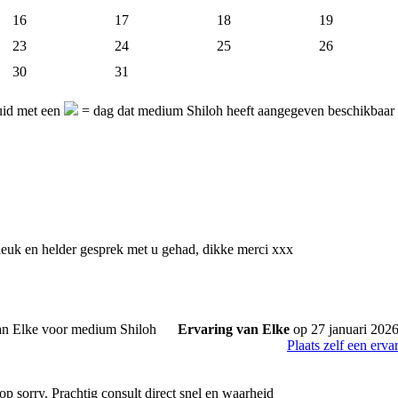
16
17
18
19
23
24
25
26
30
31
uid met een
= dag dat medium Shiloh heeft aangegeven beschikbaar t
leuk en helder gesprek met u gehad, dikke merci xxx
Ervaring van Elke
op 27 januari 202
Plaats zelf een erva
p sorry. Prachtig consult direct snel en waarheid