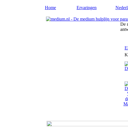
Home
Ervaringen
Nederl
De m
ant
E
K
Ma