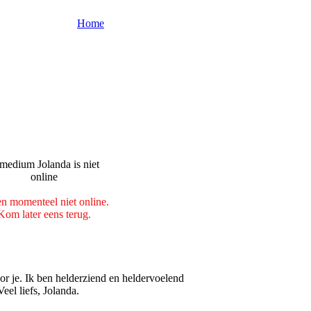
Home
en momenteel niet online.
Kom later eens terug.
or je. Ik ben helderziend en heldervoelend
eel liefs, Jolanda.