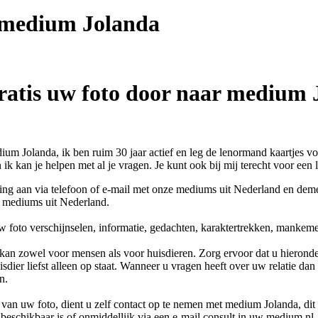
t medium
Jolanda
ratis uw foto door naar medium 
ium Jolanda, ik ben ruim 30 jaar actief en leg de lenormand kaartjes vo
ik kan je helpen met al je vragen. Je kunt ook bij mij terecht voor een lu
ing aan via telefoon of e-mail met onze mediums uit Nederland en dem
r mediums uit Nederland.
w foto verschijnselen, informatie, gedachten, karaktertrekken, mankem
kan zowel voor mensen als voor huisdieren. Zorg ervoor dat u hieronder
sdier liefst alleen op staat. Wanneer u vragen heeft over uw relatie dan
n.
van uw foto, dient u zelf contact op te nemen met
medium Jolanda
, di
beschikbaar is of onmiddellijk via een e-mail consult in uw medium.nl