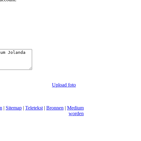
Upload foto
n
|
Sitemap
|
Teletekst
|
Bronnen
|
Medium
worden