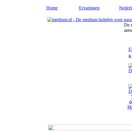
Home
Ervaringen
Nederl
De m
ant
E
K
Ma