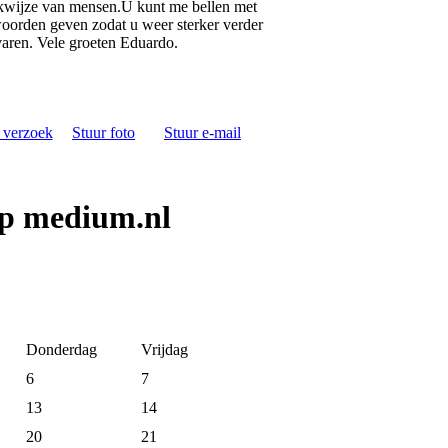
wijze van mensen.U kunt me bellen met
ntwoorden geven zodat u weer sterker verder
 varen. Vele groeten Eduardo.
s verzoek
Stuur foto
Stuur e-mail
op medium.nl
Donderdag
Vrijdag
6
7
13
14
20
21