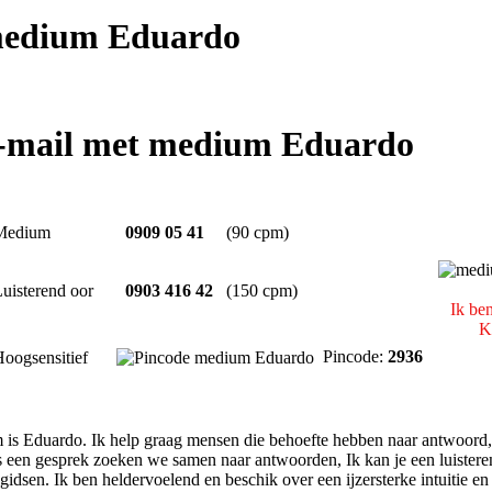
edium Eduardo
e-mail met medium Eduardo
Medium
0909 05 41
(90 cpm)
uisterend oor
0903 416 42
(150 cpm)
Ik be
K
Pincode:
2936
oogsensitief
 is Eduardo. Ik help graag mensen die behoefte hebben naar antwoord, o
s een gesprek zoeken we samen naar antwoorden, Ik kan je een luistere
gidsen. Ik ben heldervoelend en beschik over een ijzersterke intuitie e