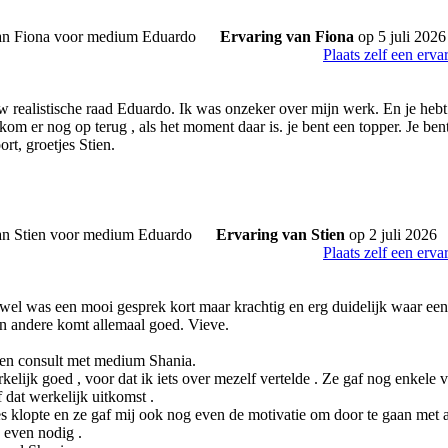
Ervaring van Fiona
op 5 juli 2026
Plaats zelf een erva
 realistische raad Eduardo. Ik was onzeker over mijn werk. En je heb
om er nog op terug , als het moment daar is. je bent een topper. Je bent
rt, groetjes Stien.
Ervaring van Stien
op 2 juli 2026
Plaats zelf een erva
el was een mooi gesprek kort maar krachtig en erg duidelijk waar een 
en andere komt allemaal goed. Vieve.
een consult met medium Shania.
kelijk goed , voor dat ik iets over mezelf vertelde . Ze gaf nog enkele 
 dat werkelijk uitkomst .
s klopte en ze gaf mij ook nog even de motivatie om door te gaan met al
 even nodig .