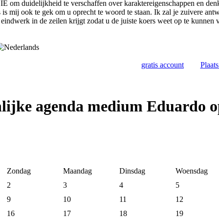
duidelijkheid te verschaffen over karaktereigenschappen en denk
ts is mij ook te gek om u oprecht te woord te staan. Ik zal je zuivere a
 eindwerk in de zeilen krijgt zodat u de juiste koers weet op te kunnen
gratis account
Plaat
nlijke agenda medium Eduardo 
Zondag
Maandag
Dinsdag
Woensdag
2
3
4
5
9
10
11
12
16
17
18
19