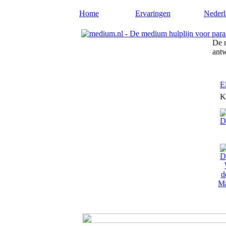
Home
Ervaringen
Nederl
De m
ant
E
K
Ma