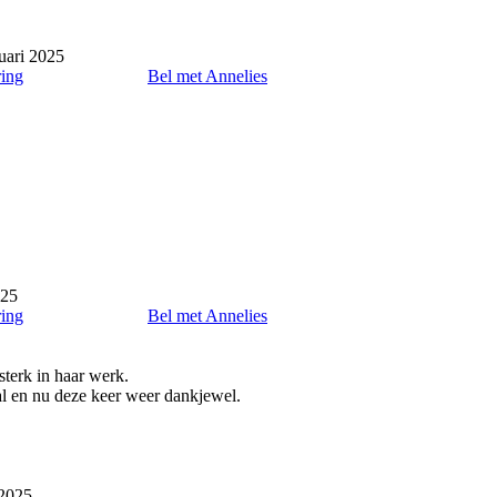
uari 2025
ring
Bel met Annelies
025
ring
Bel met Annelies
sterk in haar werk.
al en nu deze keer weer dankjewel.
 2025