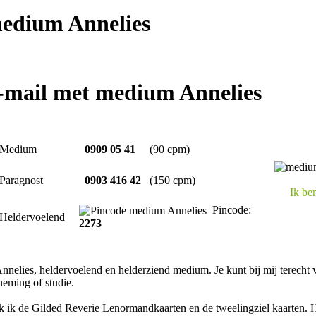
edium Annelies
e-mail met medium Annelies
Medium
0909 05 41
(90 cpm)
Paragnost
0903 416 42
(150 cpm)
Ik ben
Pincode:
Heldervoelend
2273
nelies, heldervoelend en helderziend medium. Je kunt bij mij terecht vo
eming of studie.
 ik de Gilded Reverie Lenormandkaarten en de tweelingziel kaarten. H