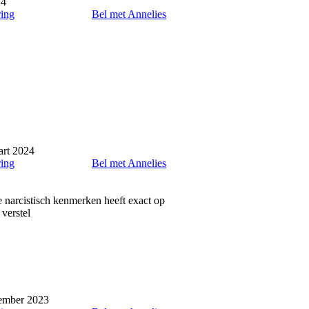
24
ring
Bel met Annelies
art 2024
ring
Bel met Annelies
e narcistisch kenmerken heeft exact op
 verstel
tember 2023