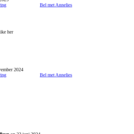
ring
Bel met Annelies
like her
vember 2024
ring
Bel met Annelies