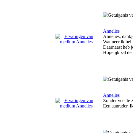
Annelies
Annelies, dankje
Wanneer ik bel v
Daarnaast heb j
Hopelijk zal de 
Annelies
Zonder veel te z
Een aanrader. I