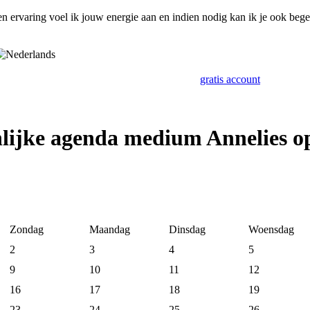
en ervaring voel ik jouw energie aan en indien nodig kan ik je ook bege
gratis account
lijke agenda medium Annelies 
Zondag
Maandag
Dinsdag
Woensdag
2
3
4
5
9
10
11
12
16
17
18
19
23
24
25
26