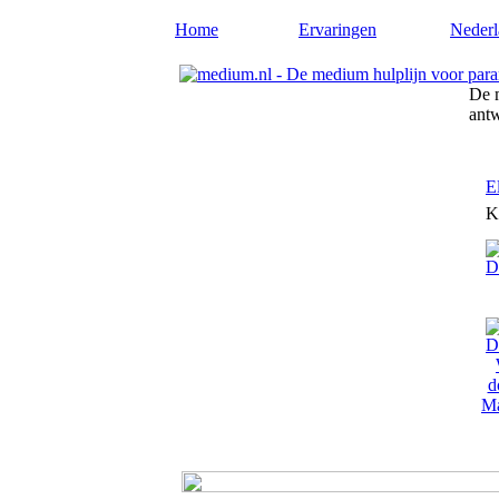
Home
Ervaringen
Nederl
De m
ant
E
K
Ma