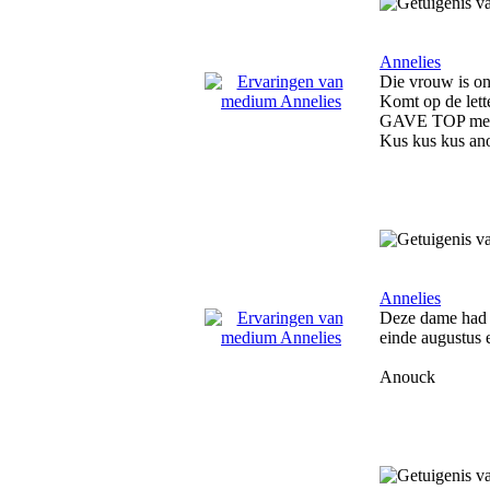
Annelies
Die vrouw is ong
Komt op de lett
GAVE TOP me
Kus kus kus an
Annelies
Deze dame had g
einde augustus e
Anouck