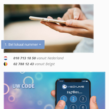
1. Bel lokaal nummer +
010 713 18 50
vanuit Nederland
02 788 12 43
vanuit België