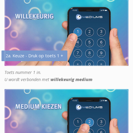
2a. Keuze - Druk op toets 1 +
Toets nummer 1 in.
U wordt verbonden met
willekeurig medium