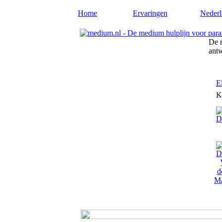
Home
Ervaringen
Nederl
De m
ant
E
K
Ma