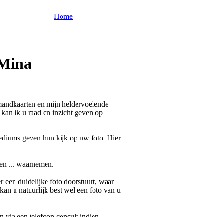
Home
 Mina
rmandkaarten en mijn heldervoelende
kan ik u raad en inzicht geven op
ediums geven hun kijk op uw foto. Hier
ten ... waarnemen.
 een duidelijke foto doorstuurt, waar
 kan u natuurlijk best wel een foto van u
an via een telefoon consult indien