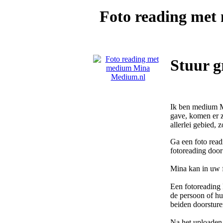
Foto reading me
Stuur g
Ik ben medium Mi
gave, komen er z
allerlei gebied, z
Ga een foto read
fotoreading doo
Mina kan in uw f
Een fotoreading 
de persoon of hui
beiden doorsture
Na het uploaden 