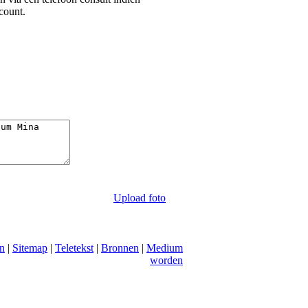
count.
Upload foto
n
|
Sitemap
|
Teletekst
|
Bronnen
|
Medium
worden