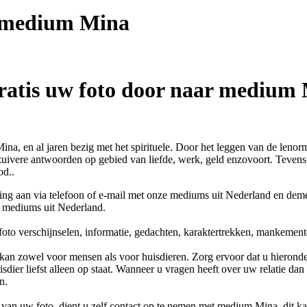
t medium
Mina
ratis uw foto door naar medium
na, en al jaren bezig met het spirituele. Door het leggen van de leno
uivere antwoorden op gebied van liefde, werk, geld enzovoort. Tevens 
od..
ing aan via telefoon of e-mail met onze mediums uit Nederland en dem
r mediums uit Nederland.
oto verschijnselen, informatie, gedachten, karaktertrekken, mankemen
kan zowel voor mensen als voor huisdieren. Zorg ervoor dat u hieronder
sdier liefst alleen op staat. Wanneer u vragen heeft over uw relatie dan
n.
van uw foto, dient u zelf contact op te nemen met
medium Mina
, dit k