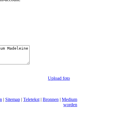
Upload foto
n
|
Sitemap
|
Teletekst
|
Bronnen
|
Medium
worden