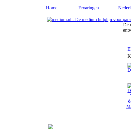
Home
Ervaringen
Nederl
De m
ant
E
K
Ma