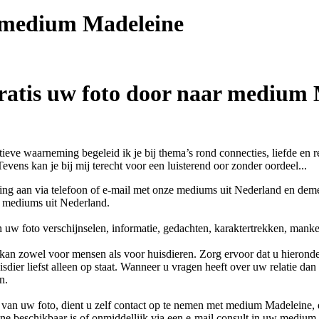
t medium
Madeleine
ratis uw foto door naar medium
tieve waarneming begeleid ik je bij thema’s rond connecties, liefde en re
 Tevens kan je bij mij terecht voor een luisterend oor zonder oordeel...
ing aan via telefoon of e-mail met onze mediums uit Nederland en dem
r mediums uit Nederland.
 uw foto verschijnselen, informatie, gedachten, karaktertrekken, man
kan zowel voor mensen als voor huisdieren. Zorg ervoor dat u hieronder
sdier liefst alleen op staat. Wanneer u vragen heeft over uw relatie dan
n.
van uw foto, dient u zelf contact op te nemen met
medium Madeleine
,
ne
beschikbaar is of onmiddellijk via een e-mail consult in uw medium.