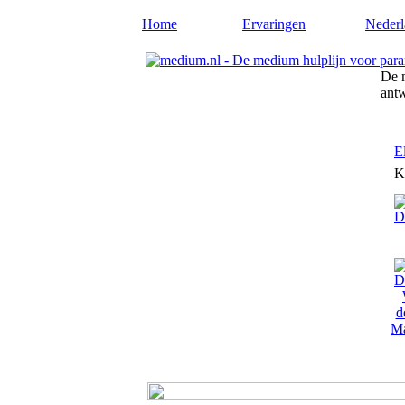
Home
Ervaringen
Nederl
De m
ant
E
K
Ma