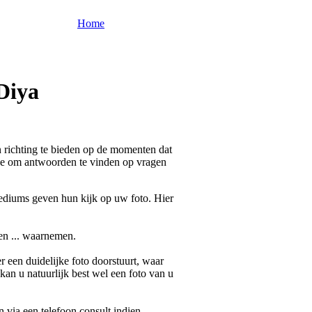
Home
Diya
n richting te bieden op de momenten dat
n je om antwoorden te vinden op vragen
ediums geven hun kijk op uw foto. Hier
en ... waarnemen.
 een duidelijke foto doorstuurt, waar
 kan u natuurlijk best wel een foto van u
an via een telefoon consult indien