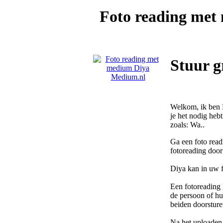
Foto reading me
Stuur g
Welkom, ik ben D
je het nodig heb
zoals: Wa..
Ga een foto read
fotoreading doo
Diya kan in uw f
Een fotoreading 
de persoon of hui
beiden doorsture
Na het uploaden 