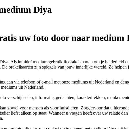
t medium
Diya
ratis uw foto door naar medium 
iya. Als intuitief medium gebruik ik orakelkaarten om je helderheid e
t. De orakelkaarten zijn spiegels van jouw innerlijke wereld. Ze helpe
ing aan via telefoon of e-mail met onze mediums uit Nederland en dem
r mediums uit Nederland.
oto verschijnselen, informatie, gedachten, karaktertrekken, mankement
kan zowel voor mensen als voor huisdieren. Zorg ervoor dat u hieronder
sdier liefst alleen op staat. Wanneer u vragen heeft over uw relatie dan
n.
van uw foto, dient u zelf contact op te nemen met
medium Diya
, dit k