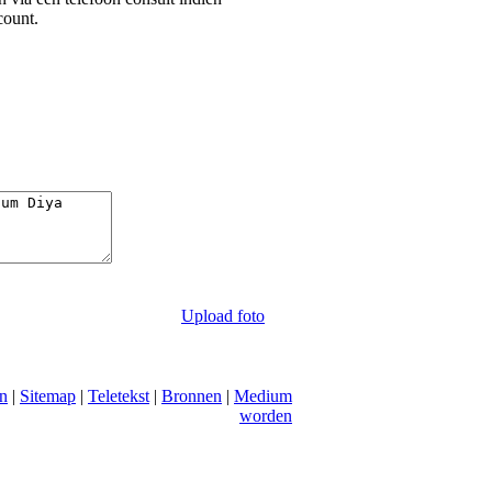
count.
Upload foto
n
|
Sitemap
|
Teletekst
|
Bronnen
|
Medium
worden