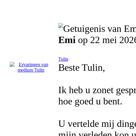
Emi
op 22 mei 202
Tulin
Beste Tulin,
Ik heb u zonet gespr
hoe goed u bent.
U vertelde mij ding
mijn verleden kon u t