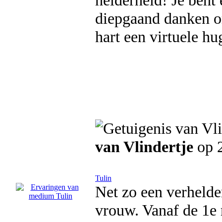
helderheid! Je bent e
diepgaand danken om
hart een virtuele h
van Vlindertje
op 
Tulin
Net zo een verheld
vrouw. Vanaf de 1e 