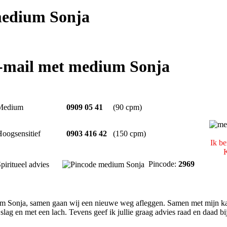
edium Sonja
e-mail met medium Sonja
Medium
0909 05 41
(90 cpm)
oogsensitief
0903 416 42
(150 cpm)
Ik be
K
Pincode:
2969
piritueel advies
 Sonja, samen gaan wij een nieuwe weg afleggen. Samen met mijn kaart
 slag en met een lach. Tevens geef ik jullie graag advies raad en daad b