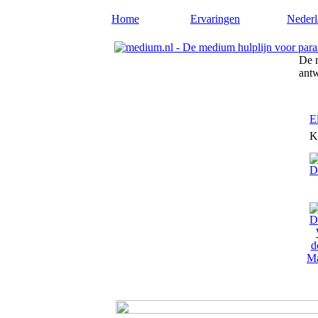
Home
Ervaringen
Nederl
De m
ant
E
K
Ma