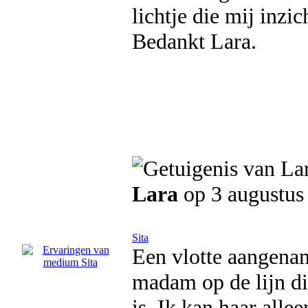
lichtje die mij inzi
Bedankt Lara.
Lara
op 3 augustus
Sita
Een vlotte aangena
madam op de lijn d
is. Ik kan haar all