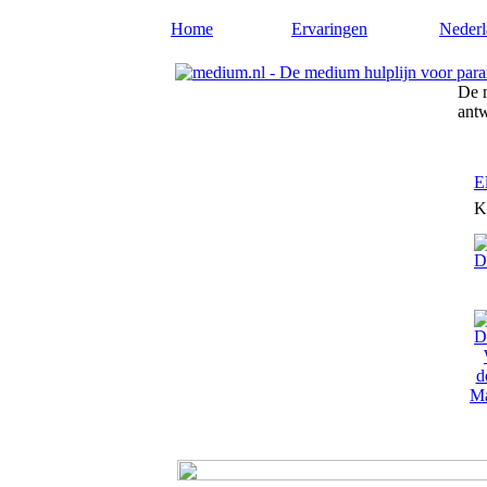
Home
Ervaringen
Nederl
De m
ant
E
K
Ma