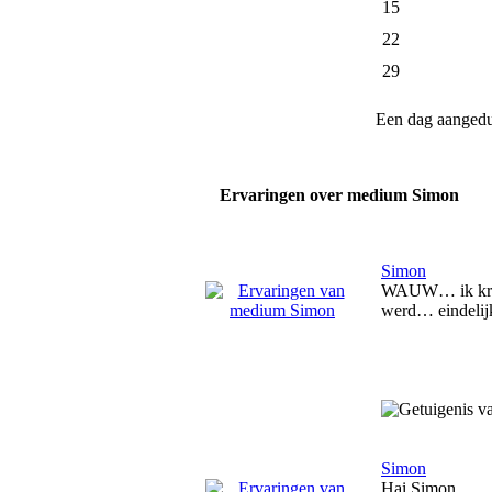
15
22
29
Een dag aanged
Ervaringen over medium Simon
Simon
WAUW… ik krijg 
werd… eindelijk
Simon
Hai Simon