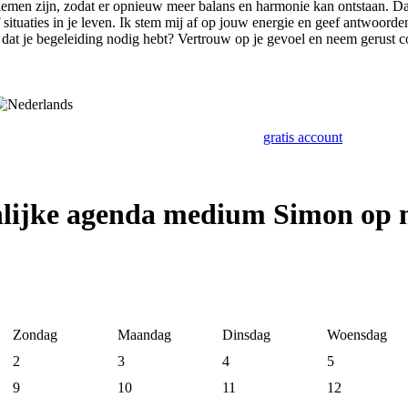
emen zijn, zodat er opnieuw meer balans en harmonie kan ontstaan. Daa
situaties in je leven. Ik stem mij af op jouw energie en geef antwoorden
je dat je begeleiding nodig hebt? Vertrouw op je gevoel en neem gerust c
gratis account
nlijke agenda medium Simon op 
Zondag
Maandag
Dinsdag
Woensdag
2
3
4
5
9
10
11
12