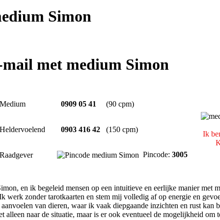
edium Simon
e-mail met medium Simon
Medium
0909 05 41
(90 cpm)
Heldervoelend
0903 416 42
(150 cpm)
Ik be
K
Pincode:
3005
Raadgever
mon, en ik begeleid mensen op een intuitieve en eerlijke manier met m
k werk zonder tarotkaarten en stem mij volledig af op energie en gevoel. 
et aanvoelen van dieren, waar ik vaak diepgaande inzichten en rust kan 
niet alleen naar de situatie, maar is er ook eventueel de mogelijkheid om