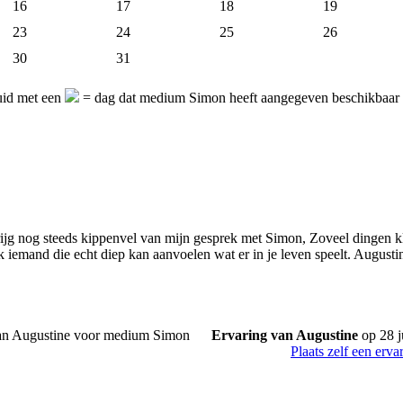
16
17
18
19
23
24
25
26
30
31
uid met een
= dag dat medium Simon heeft aangegeven beschikbaar t
nog steeds kippenvel van mijn gesprek met Simon, Zoveel dingen klopte
 iemand die echt diep kan aanvoelen wat er in je leven speelt. Augusti
Ervaring van Augustine
op 28 j
Plaats zelf een erva