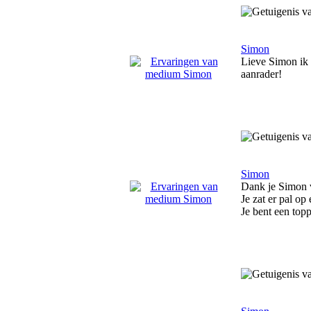
Simon
Lieve Simon ik w
aanrader!
Simon
Dank je Simon v
Je zat er pal o
Je bent een topp