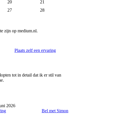
20
21
27
28
e zijn op medium.nl.
Plaats zelf een ervaring
n tot in detail dat ik er stil van
ne.
uni 2026
ring
Bel met Simon