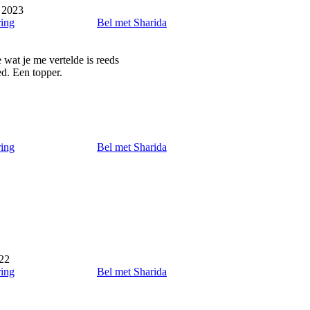
 2023
ring
Bel met Sharida
e wat je me vertelde is reeds
ed. Een topper.
ring
Bel met Sharida
022
ring
Bel met Sharida