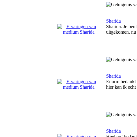
Sharida
Sharida. Je bent
uitgekomen. nu 
Sharida
Enorm bedankt d
hier kan ik ech
Sharida
Heel erg bedank