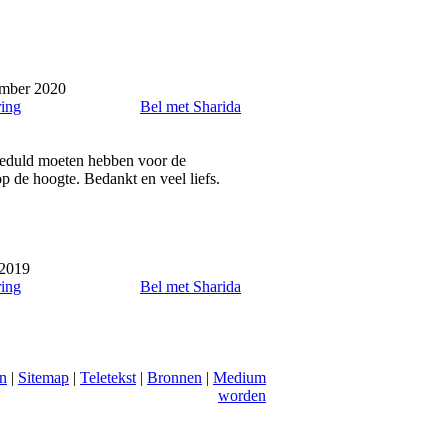
ember 2020
ring
Bel met Sharida
 geduld moeten hebben voor de
p de hoogte. Bedankt en veel liefs.
 2019
ring
Bel met Sharida
n
|
Sitemap
|
Teletekst
|
Bronnen
|
Medium
worden