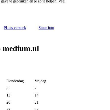
 gave te gebruiken en je zo te helpen. Veel
Plaats verzoek
Stuur foto
p medium.nl
Donderdag
Vrijdag
6
7
13
14
20
21
27
28