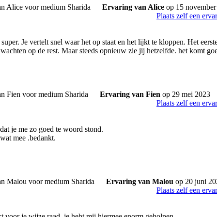
Ervaring van Alice
op 15 november
Plaats zelf een erva
 super. Je vertelt snel waar het op staat en het lijkt te kloppen. Het eerst
wachten op de rest. Maar steeds opnieuw zie jij hetzelfde. het komt go
Ervaring van Fien
op 29 mei 2023
Plaats zelf een erva
at je me zo goed te woord stond.
t wat mee .bedankt.
Ervaring van Malou
op 20 juni 2
Plaats zelf een erva
t voor je wijze raad, je hebt mij hiermee enorm geholpen.