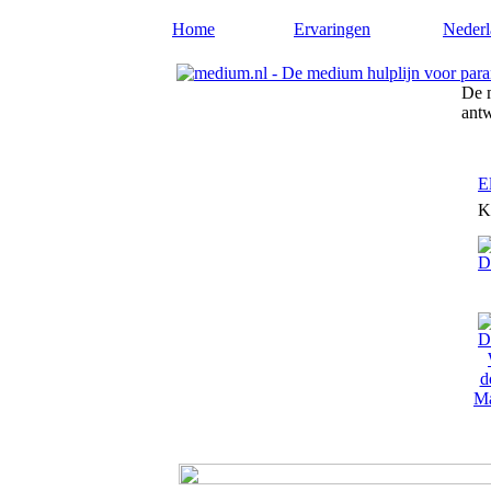
Home
Ervaringen
Nederl
De m
ant
E
K
Ma