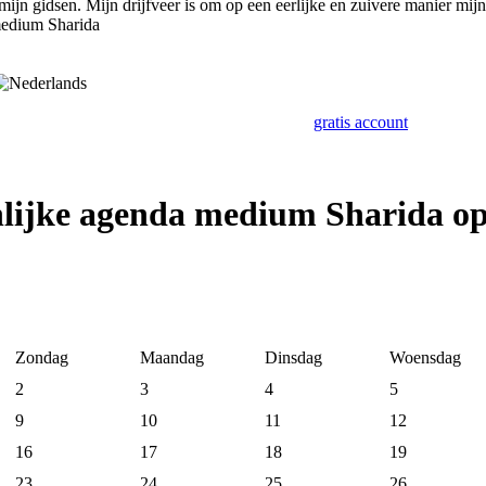
mijn gidsen. Mijn drijfveer is om op een eerlijke en zuivere manier mijn
medium Sharida
gratis account
nlijke agenda medium Sharida o
Zondag
Maandag
Dinsdag
Woensdag
2
3
4
5
9
10
11
12
16
17
18
19
23
24
25
26