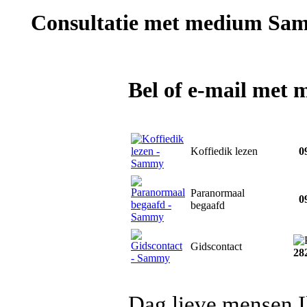
Consultatie met
medium Sa
Bel of e-mail me
Koffiedik lezen
09
Paranormaal
09
begaafd
Gidscontact
28
Dag lieve mensen I