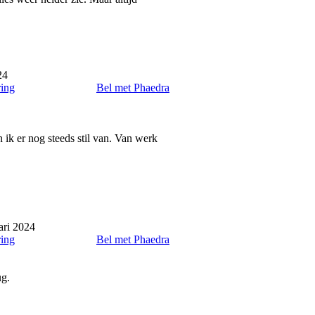
24
ring
Bel met Phaedra
n ik er nog steeds stil van. Van werk
ari 2024
ring
Bel met Phaedra
ug.