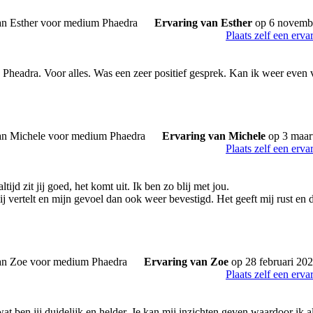
Ervaring van Esther
op 6 novemb
Plaats zelf een erva
eadra. Voor alles. Was een zeer positief gesprek. Kan ik weer even v
Ervaring van Michele
op 3 maar
Plaats zelf een erva
tijd zit jij goed, het komt uit. Ik ben zo blij met jou.
ij vertelt en mijn gevoel dan ook weer bevestigd. Het geeft mij rust en
Ervaring van Zoe
op 28 februari 20
Plaats zelf een erva
t ben jij duidelijk en helder. Je kan mij inzichten geven waardoor ik al