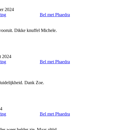
er 2024
ring
Bel met Phaedra
ooruit. Dikke knuffel Michele.
t 2024
ring
Bel met Phaedra
 duidelijkheid. Dank Zoe.
24
ring
Bel met Phaedra
les weer helder zie. Maar altijd