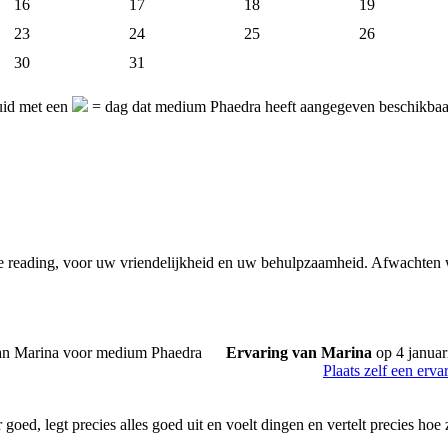
16
17
18
19
23
24
25
26
30
31
uid met een
= dag dat medium Phaedra heeft aangegeven beschikbaar
 reading, voor uw vriendelijkheid en uw behulpzaamheid. Afwachten 
Ervaring van Marina
op 4 januar
Plaats zelf een erva
 goed, legt precies alles goed uit en voelt dingen en vertelt precies hoe 