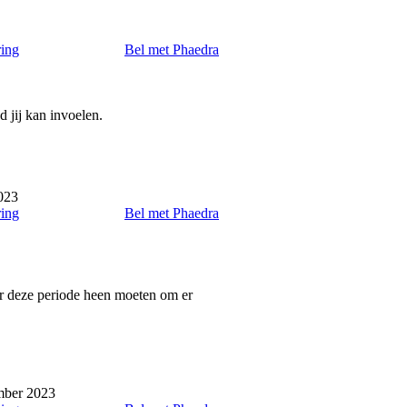
ring
Bel met Phaedra
d jij kan invoelen.
023
ring
Bel met Phaedra
r deze periode heen moeten om er
mber 2023