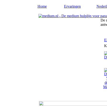
Home
Ervaringen
Nederl
De m
ant
E
K
Ma