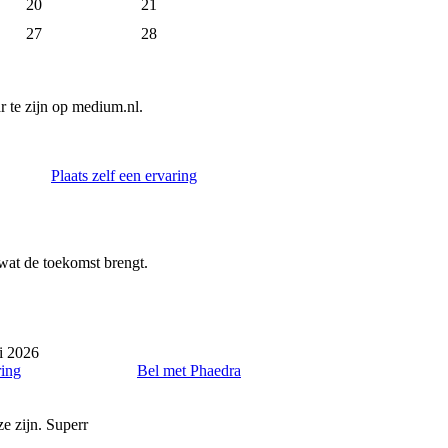
20
21
27
28
 te zijn op medium.nl.
Plaats zelf een ervaring
wat de toekomst brengt.
i 2026
ring
Bel met Phaedra
ze zijn. Superr