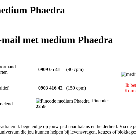
edium Phaedra
e-mail met medium Phaedra
normand
0909 05 41
(90 cpm)
rten
Ik be
uitief
0903 416 42
(150 cpm)
Kom o
Pincode:
oelend
2259
adra en ik begeleid je op jouw pad naar balans en helderheid. Via de
t universum die jou kunnen helpen bij levensvragen, keuzes of blokkages