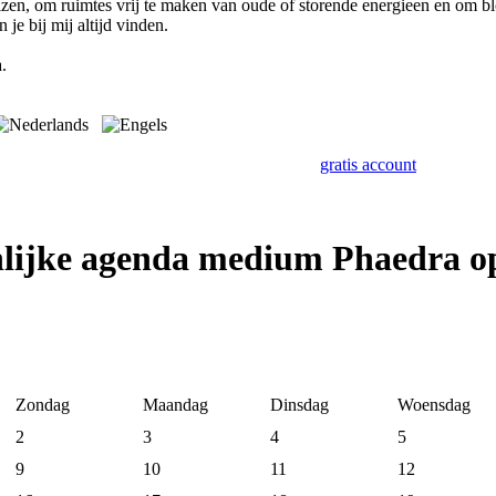
izen, om ruimtes vrij te maken van oude of storende energieen en om bl
 je bij mij altijd vinden.
.
gratis account
nlijke agenda medium Phaedra o
Zondag
Maandag
Dinsdag
Woensdag
2
3
4
5
9
10
11
12