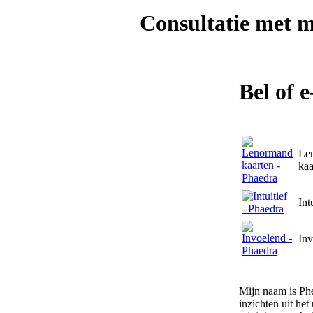
Consultatie met
m
Bel of 
Le
kaa
Int
Inv
Mijn naam is Phe
inzichten uit he