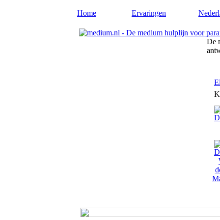
Home
Ervaringen
Nederl
De m
ant
E
K
Ma