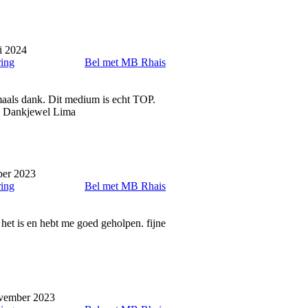
i 2024
ring
Bel met MB Rhais
maals dank. Dit medium is echt TOP.
er. Dankjewel Lima
ber 2023
ring
Bel met MB Rhais
het is en hebt me goed geholpen. fijne
vember 2023