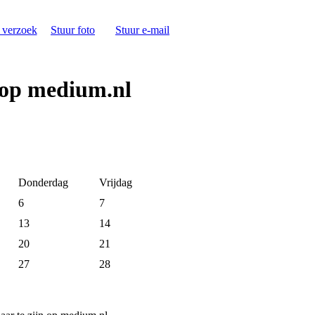
s verzoek
Stuur foto
Stuur e-mail
 op medium.nl
Donderdag
Vrijdag
6
7
13
14
20
21
27
28