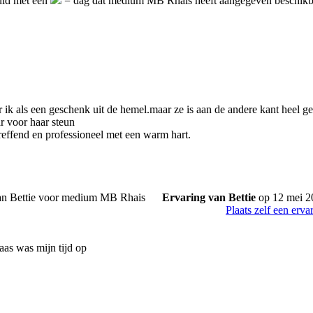
uid met een
= dag dat medium MB Rhais heeft aangegeven beschikba
ik als een geschenk uit de hemel.maar ze is aan de andere kant heel ge
 voor haar steun
treffend en professioneel met een warm hart.
Ervaring van Bettie
op 12 mei 2
Plaats zelf een erva
aas was mijn tijd op