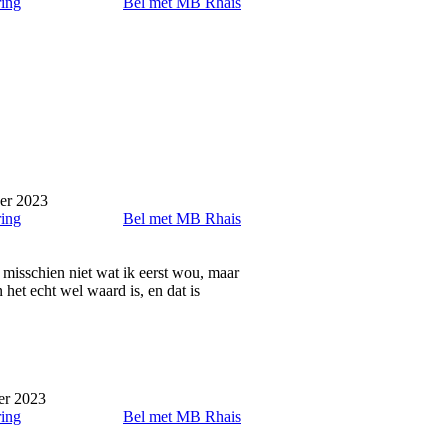
ring
Bel met MB Rhais
er 2023
ring
Bel met MB Rhais
misschien niet wat ik eerst wou, maar
 het echt wel waard is, en dat is
er 2023
ring
Bel met MB Rhais