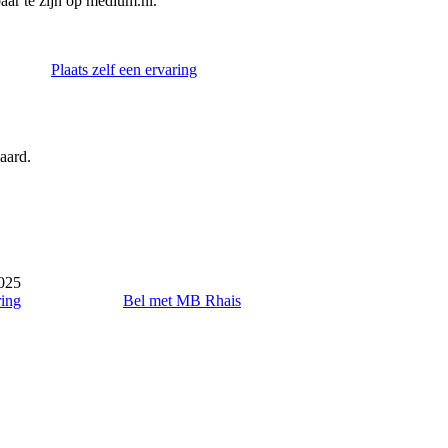
ar te zijn op medium.nl.
Plaats zelf een ervaring
aard.
025
ring
Bel met MB Rhais