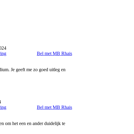
024
ring
Bel met MB Rhais
ium. Je geeft me zo goed uitleg en
4
ring
Bel met MB Rhais
n om het een en ander duidelijk te