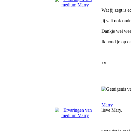
Wat jij zegt is 
jij valt ook onde
Dankje wel weer
Ik houd je op de
xx
Marry
lieve Mary,