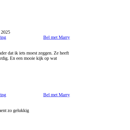
 2025
ring
Bel met Marry
der dat ik iets moest zeggen. Ze heeft
ardig. En een mooie kijk op wat
ring
Bel met Marry
ment zo gelukkig