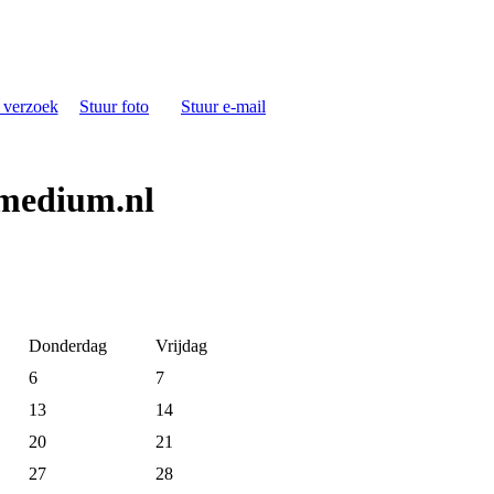
s verzoek
Stuur foto
Stuur e-mail
 medium.nl
Donderdag
Vrijdag
6
7
13
14
20
21
27
28