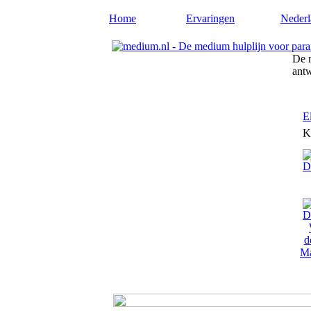
Home
Ervaringen
Nederl
De m
ant
E
K
Ma