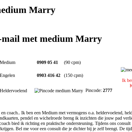
edium Marry
e-mail met medium Marry
Medium
0909 05 41
(90 cpm)
Engelen
0903 416 42
(150 cpm)
Ik be
K
Pincode:
2777
Heldervoelend
 en coach.. Ik ben een Medium met vermogens o.a. heldervoelend, hel
kaarten, pendel en wichelroede breng ik inzichten die jouw pad verlic
tcoach bied ik richting en praktische ondersteuning. Tijdens ons consult
rijgen. Bel me voor een consult die je dichter bij je zelf brengt. De ti