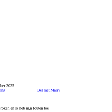
mber 2025
ring
Bel met Marry
proken en ik heb m,n fouten toe