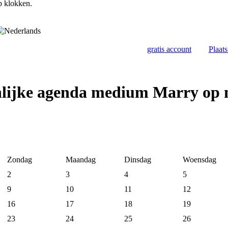
op klokken.
gratis account
Plaat
nlijke agenda medium Marry op
Zondag
Maandag
Dinsdag
Woensdag
2
3
4
5
9
10
11
12
16
17
18
19
23
24
25
26