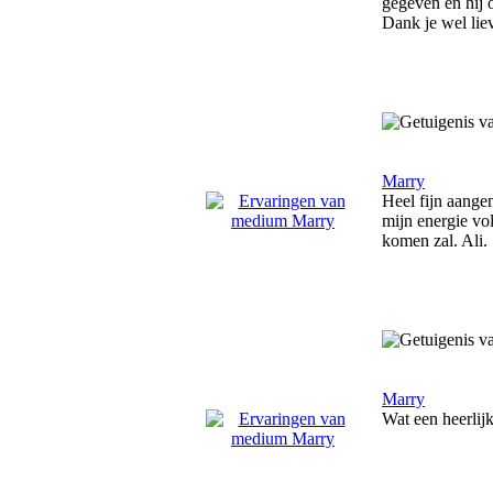
gegeven en hij o
Dank je wel lie
Marry
Heel fijn aangen
mijn energie vo
komen zal. Ali.
Marry
Wat een heerlij