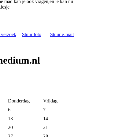
he raad kan je ook vragen,en je kan nu
iesje
s verzoek
Stuur foto
Stuur e-mail
medium.nl
Donderdag
Vrijdag
6
7
13
14
20
21
27
28