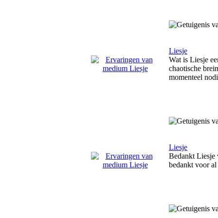
Liesje
Wat is Liesje ee
chaotische brei
momenteel nodig
Liesje
Bedankt Liesje 
bedankt voor al 