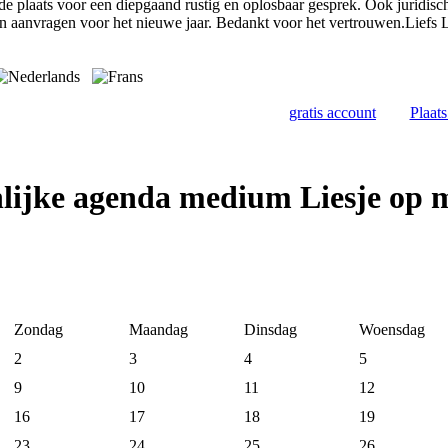
de plaats voor een diepgaand rustig en oplosbaar gesprek. Ook juridisc
n aanvragen voor het nieuwe jaar. Bedankt voor het vertrouwen.Liefs L
gratis account
Plaat
lijke agenda medium Liesje op 
Zondag
Maandag
Dinsdag
Woensdag
2
3
4
5
9
10
11
12
16
17
18
19
23
24
25
26