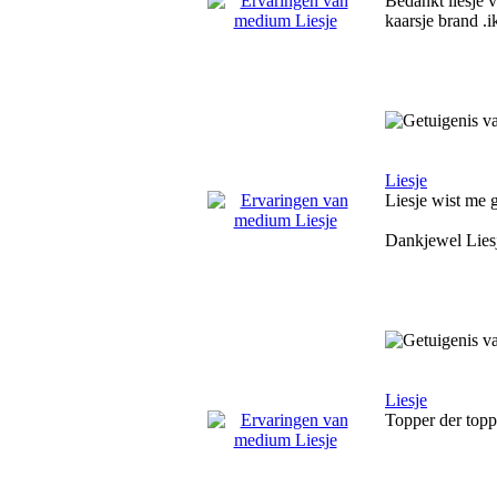
Bedankt liesje v
kaarsje brand .i
Liesje
Liesje wist me g
Dankjewel Lies
Liesje
Topper der toppe