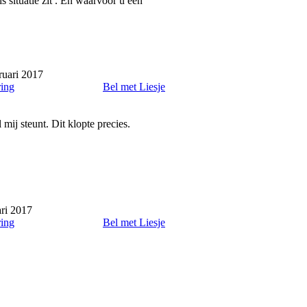
s situatie zit . En waarvoor u een
ruari 2017
ring
Bel met Liesje
 mij steunt. Dit klopte precies.
ri 2017
ring
Bel met Liesje