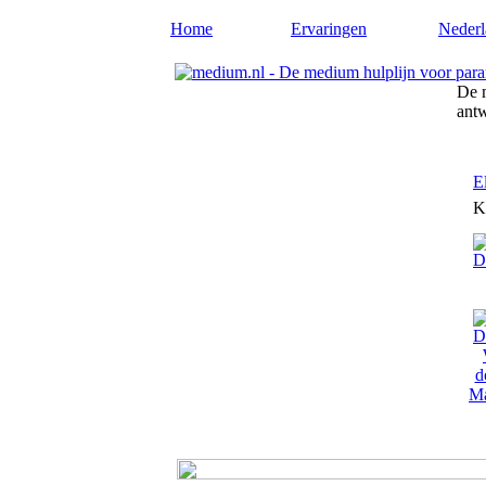
Home
Ervaringen
Nederl
De m
ant
E
K
Ma