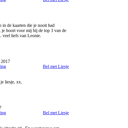
n in de kaarten die je nooit had
je hoort voor mij bij de top 3 van de
u. veel liefs van Leonie.
 2017
ring
Bel met Liesje
e liesje, xx.
7
ring
Bel met Liesje