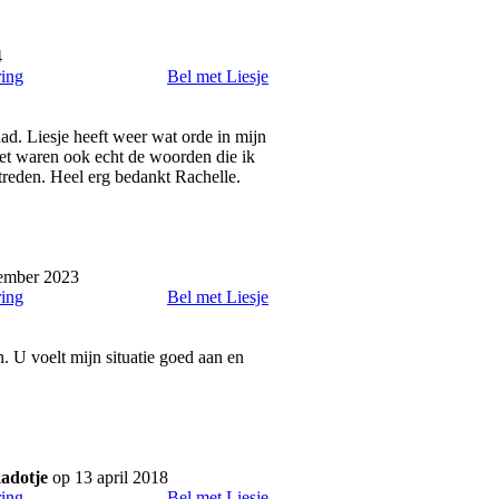
4
ring
Bel met Liesje
ad. Liesje heeft weer wat orde in mijn
het waren ook echt de woorden die ik
treden. Heel erg bedankt Rachelle.
ember 2023
ring
Bel met Liesje
. U voelt mijn situatie goed aan en
adotje
op 13 april 2018
ring
Bel met Liesje