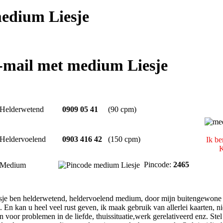
edium Liesje
e-mail met medium Liesje
Helderwetend
0909 05 41
(90 cpm)
Heldervoelend
0903 416 42
(150 cpm)
Ik be
K
Pincode:
2465
Medium
esje ben helderwetend, heldervoelend medium, door mijn buitengewone 
 En kan u heel veel rust geven, ik maak gebruik van allerlei kaarten, n
n voor problemen in de liefde, thuissituatie,werk gerelativeerd enz. Stel 