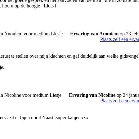
oor het goede gesprek en het aanvoelen van de man , die in zo nare thui
k hou u op de hoogte . Liefs i .
Ervaring van Anoniem
op 23 feb
Plaats zelf een erva
erust te stellen over mijn klachten en gaf duidelijk aan welke gids/engel
je.
Ervaring van Nicoline
op 24 janua
Plaats zelf een erva
rs . zit er bijna nooit Naast .super kanjer xxx.