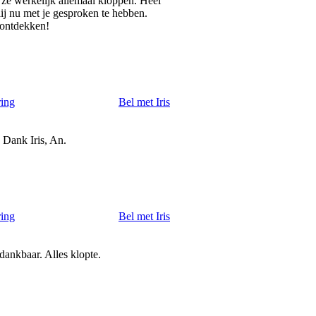
t ze werkelijk allemaal kloppen. Heel
lij nu met je gesproken te hebben.
 ontdekken!
ring
Bel met Iris
. Dank Iris, An.
ring
Bel met Iris
dankbaar. Alles klopte.