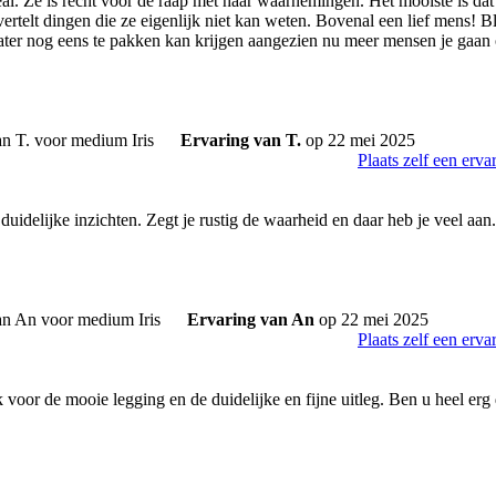
 deal. Ze is recht voor de raap met haar waarnemingen. Het mooiste is da
vertelt dingen die ze eigenlijk niet kan weten. Bovenal een lief mens! B
later nog eens te pakken kan krijgen aangezien nu meer mensen je gaan
Ervaring van T.
op 22 mei 2025
Plaats zelf een erva
duidelijke inzichten. Zegt je rustig de waarheid en daar heb je veel aan
Ervaring van An
op 22 mei 2025
Plaats zelf een erva
voor de mooie legging en de duidelijke en fijne uitleg. Ben u heel erg 