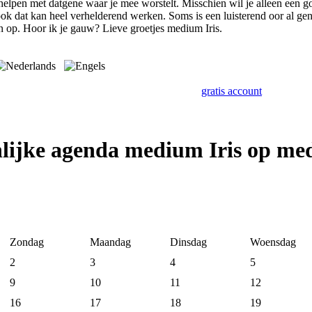
 helpen met datgene waar je mee worstelt. Misschien wil je alleen een 
ok dat kan heel verhelderend werken. Soms is een luisterend oor al gen
 op. Hoor ik je gauw? Lieve groetjes medium Iris.
gratis account
lijke agenda medium Iris op me
Zondag
Maandag
Dinsdag
Woensdag
2
3
4
5
9
10
11
12
16
17
18
19