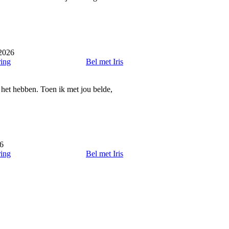
 2026
ring
Bel met Iris
e het hebben. Toen ik met jou belde,
26
ring
Bel met Iris