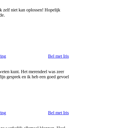
k zelf niet kan oplossen! Hopelijk
de.
ring
Bel met Iris
t weten kunt. Het merendeel was zeer
fijn gesprek en ik heb een goed gevoel
ring
Bel met Iris