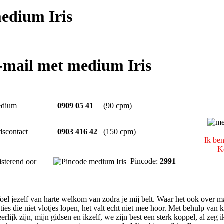
edium Iris
e-mail met medium Iris
dium
0909 05 41
(90 cpm)
dscontact
0903 416 42
(150 cpm)
Ik ben
Ko
Pincode:
2991
isterend oor
el jezelf van harte welkom van zodra je mij belt. Waar het ook over ma
ties die niet vlotjes lopen, het valt echt niet mee hoor. Met behulp van 
erlijk zijn, mijn gidsen en ikzelf, we zijn best een sterk koppel, al zeg 