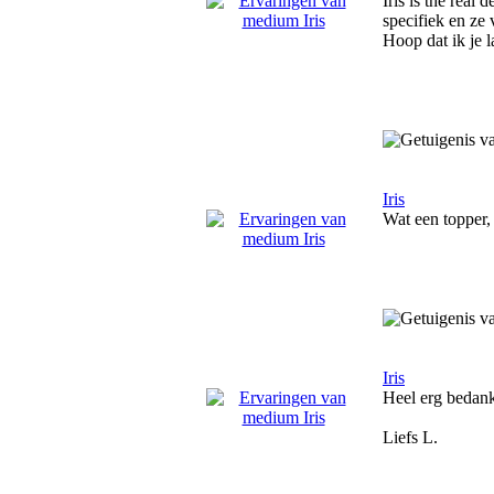
Iris is the real
specifiek en ze 
Hoop dat ik je 
Iris
Wat een topper, 
Iris
Heel erg bedank 
Liefs L.