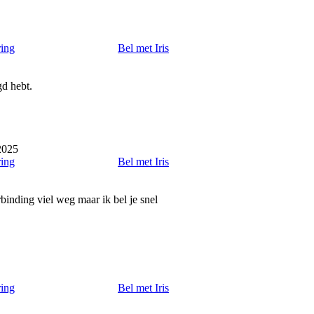
ring
Bel met Iris
gd hebt.
2025
ring
Bel met Iris
binding viel weg maar ik bel je snel
ring
Bel met Iris