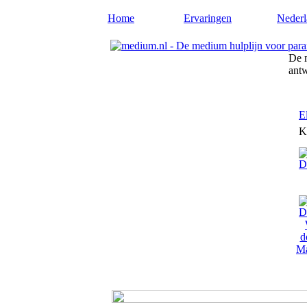
Home
Ervaringen
Nederl
De m
ant
E
K
Ma