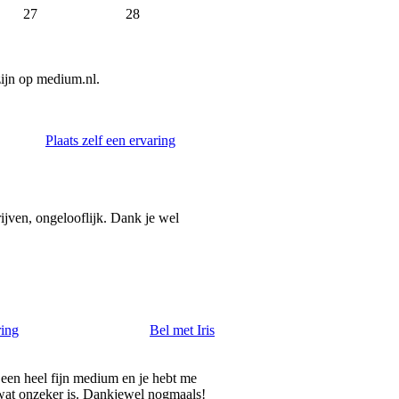
27
28
zijn op medium.nl.
Plaats zelf een ervaring
rijven, ongelooflijk. Dank je wel
ring
Bel met Iris
t een heel fijn medium en je hebt me
 wat onzeker is. Dankjewel nogmaals!