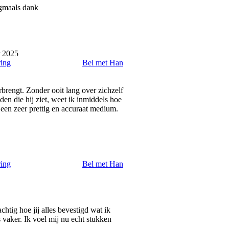
ogmaals dank
 2025
ring
Bel met Han
rbrengt. Zonder ooit lang over zichzelf
den die hij ziet, weet ik inmiddels hoe
 een zeer prettig en accuraat medium.
ring
Bel met Han
chtig hoe jij alles bevestigd wat ik
ls vaker. Ik voel mij nu echt stukken