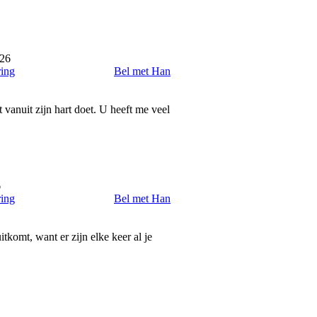
026
ring
Bel met Han
 vanuit zijn hart doet. U heeft me veel
6
ring
Bel met Han
tkomt, want er zijn elke keer al je