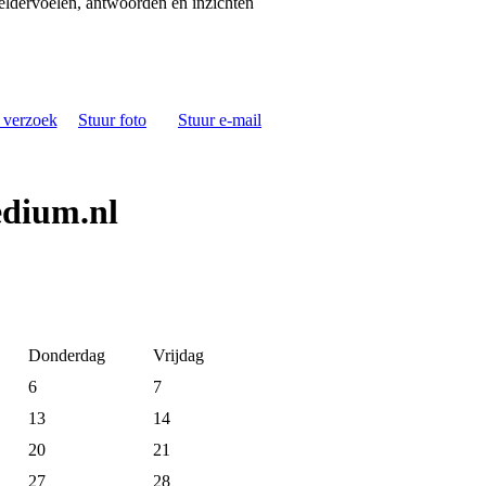
heldervoelen, antwoorden en inzichten
s verzoek
Stuur foto
Stuur e-mail
edium.nl
Donderdag
Vrijdag
6
7
13
14
20
21
27
28