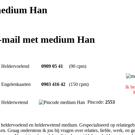
edium Han
e-mail met medium Han
Heldervoelend
0909 05 41
(90 cpm)
Engelenkaarten
0903 416 42
(150 cpm)
Ik be
K
Pincode:
2553
Helderwetend
, heldervoelend en helderwetend medium. Gespecialiseerd op relatiegebi
en. Graag ondersteun ik jou bij vragen over relaties, liefde, werk, en ge