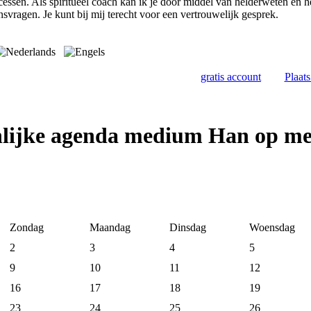
cessen. Als spiritueel coach kan ik je door middel van helderweten en 
nsvragen. Je kunt bij mij terecht voor een vertrouwelijk gesprek.
gratis account
Plaat
nlijke agenda medium Han op m
Zondag
Maandag
Dinsdag
Woensdag
2
3
4
5
9
10
11
12
16
17
18
19
23
24
25
26