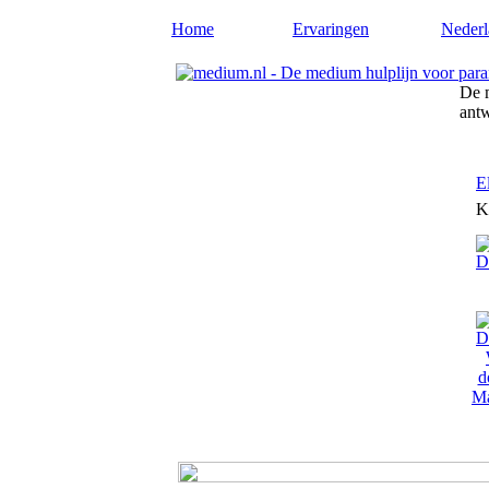
Home
Ervaringen
Nederl
De m
ant
E
K
Ma