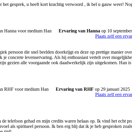
 het gesprek, u heeft kort krachtig verwoord , ik bel u gauw weer! N
Ervaring van Hanna
op 10 september
Plaats zelf een erva
giek persoon die snel beelden doorkrijgt en deze op prettige manier ove
k je concrete levenservaring. Als hij enthousiast vertelt over mogeljjkhe
e zijn gezien alle voorgaande ook daadwerkelijk zijn uitgekomen. Han is
Ervaring van RHF
op 29 januari 2025
Plaats zelf een erva
n de telefoon gehad en mijn credits waren helaas op. Ik vind het echt pra
aanvoel als spiritueel persoon. Ik ben erg blij dat ik je heb gesproken zoa
n tijd!