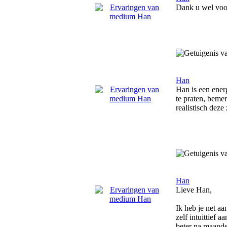
Dank u wel voor
Han
Han is een ener
te praten, bemer
realistisch dez
Han
Lieve Han,
Ik heb je net aa
zelf intuittief 
beter na maande