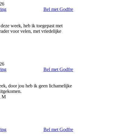
026
ring
Bel met Godfre
 deze week, heb ik toegepast met
nrader voor velen, met vriedelijke
026
ring
Bel met Godfre
ek, door jou heb ik geen lichamelijke
uitgekomen.
g M
ring
Bel met Godfre