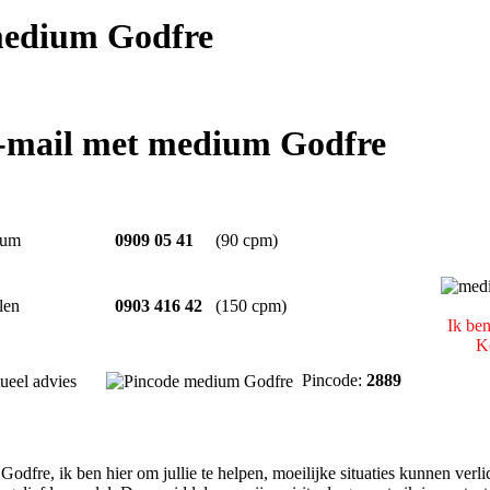
edium Godfre
e-mail met medium Godfre
ium
0909 05 41
(90 cpm)
len
0903 416 42
(150 cpm)
Ik ben
Ko
Pincode:
2889
tueel advies
Godfre, ik ben hier om jullie te helpen, moeilijke situaties kunnen ver