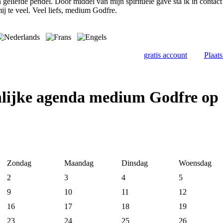
 geliefde pendel. Door middel van mijn spirituele gave sta ik in cont
ij te veel. Veel liefs, medium Godfre.
gratis account
Plaat
nlijke agenda medium Godfre op
Zondag
Maandag
Dinsdag
Woensdag
2
3
4
5
9
10
11
12
16
17
18
19
23
24
25
26