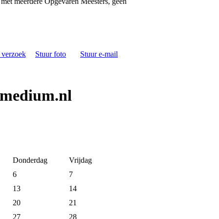
act met meerdere Opgevaren Meesters, geen
s verzoek
Stuur foto
Stuur e-mail
 medium.nl
Donderdag
Vrijdag
6
7
13
14
20
21
27
28