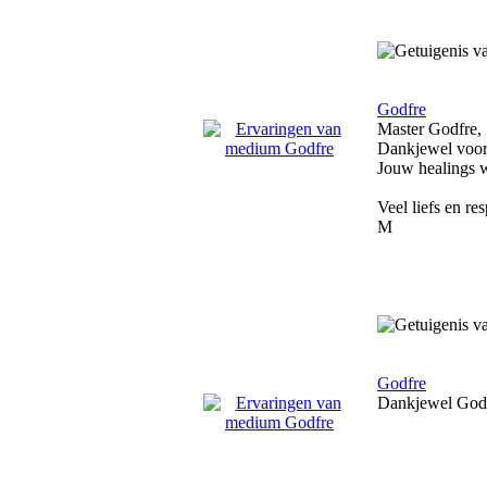
Godfre
Master Godfre,
Dankjewel voor j
Jouw healings 
Veel liefs en res
M
Godfre
Dankjewel Godfr