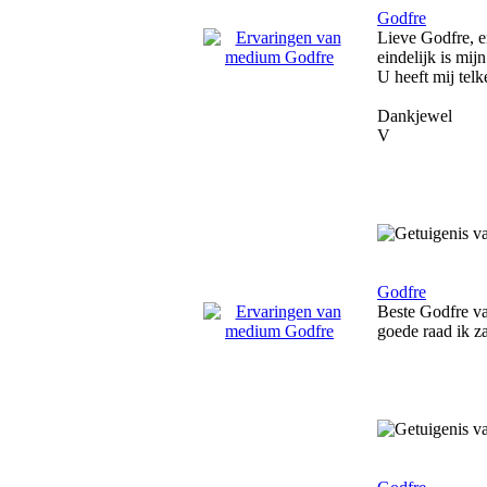
Godfre
Lieve Godfre, e
eindelijk is mij
U heeft mij tel
Dankjewel
V
Godfre
Beste Godfre va
goede raad ik za