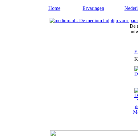
Home
Ervaringen
Nederl
De m
ant
E
K
Ma