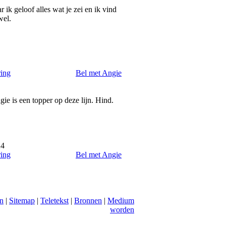
ik geloof alles wat je zei en ik vind
wel.
ring
Bel met Angie
gie is een topper op deze lijn. Hind.
24
ring
Bel met Angie
n
|
Sitemap
|
Teletekst
|
Bronnen
|
Medium
worden