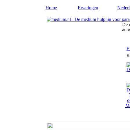
Home
Ervaringen
Nederl
De m
ant
E
K
Ma