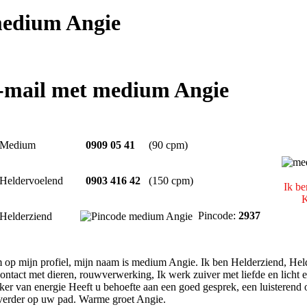
edium Angie
e-mail met medium Angie
Medium
0909 05 41
(90 cpm)
Heldervoelend
0903 416 42
(150 cpm)
Ik be
K
Pincode:
2937
Helderziend
 op mijn profiel, mijn naam is medium Angie. Ik ben Helderziend, He
ontact met dieren, rouwverwerking, Ik werk zuiver met liefde en licht 
ker van energie Heeft u behoefte aan een goed gesprek, een luisterend o
 verder op uw pad. Warme groet Angie.