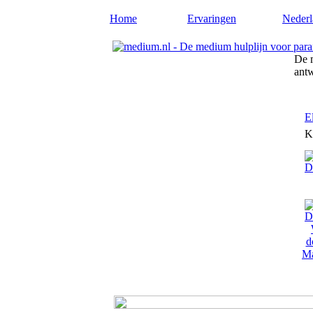
Home
Ervaringen
Nederl
De m
ant
E
K
Ma