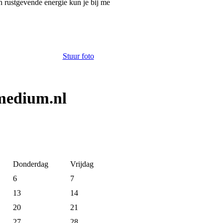
n rustgevende energie kun je bij me
Stuur foto
medium.nl
Donderdag
Vrijdag
6
7
13
14
20
21
27
28