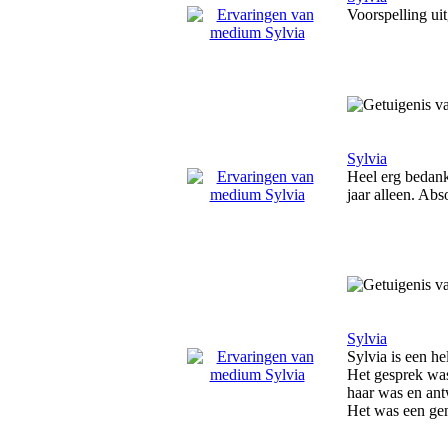
Voorspelling ui
Sylvia
Heel erg bedank
jaar alleen. Abs
Sylvia
Sylvia is een he
Het gesprek was 
haar was en an
Het was een geno