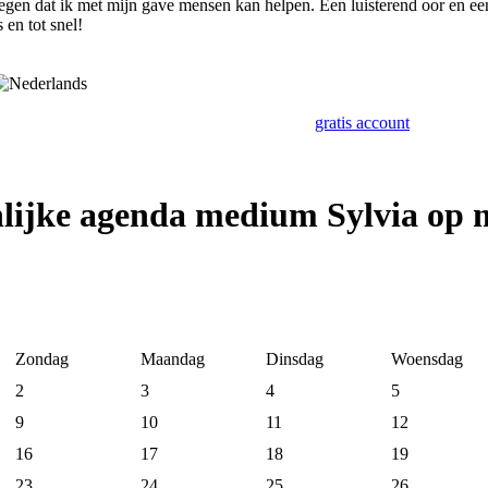
egen dat ik met mijn gave mensen kan helpen. Een luisterend oor en ee
 en tot snel!
gratis account
lijke agenda medium Sylvia op 
Zondag
Maandag
Dinsdag
Woensdag
2
3
4
5
9
10
11
12
16
17
18
19
23
24
25
26