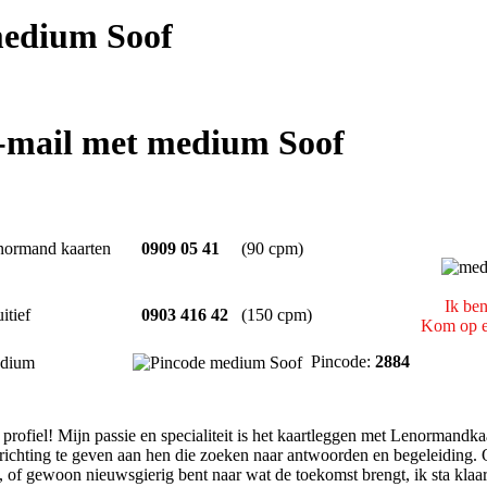
edium Soof
e-mail met medium Soof
normand kaarten
0909 05 41
(90 cpm)
Ik be
uitief
0903 416 42
(150 cpm)
Kom op ee
Pincode:
2884
dium
rofiel! Mijn passie en specialiteit is het kaartleggen met Lenormandk
 richting te geven aan hen die zoeken naar antwoorden en begeleiding. 
, of gewoon nieuwsgierig bent naar wat de toekomst brengt, ik sta klaar