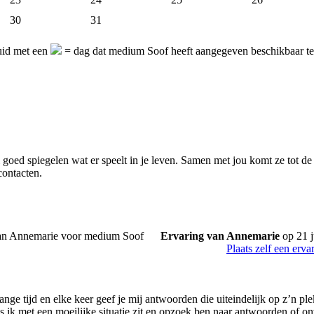
30
31
uid met een
= dag dat medium Soof heeft aangegeven beschikbaar te
goed spiegelen wat er speelt in je leven. Samen met jou komt ze tot de 
contacten.
Ervaring van Annemarie
op 21 j
Plaats zelf een erva
 lange tijd en elke keer geef je mij antwoorden die uiteindelijk op z’n ple
ls ik met een moeilijke situatie zit en opzoek ben naar antwoorden of o