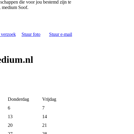
dschappen die voor jou bestemd zijn te
s, medium Soof.
s verzoek
Stuur foto
Stuur e-mail
edium.nl
Donderdag
Vrijdag
6
7
13
14
20
21
27
28