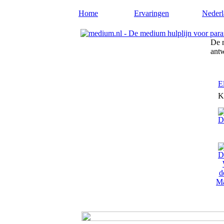
Home
Ervaringen
Nederl
De m
ant
E
K
Ma