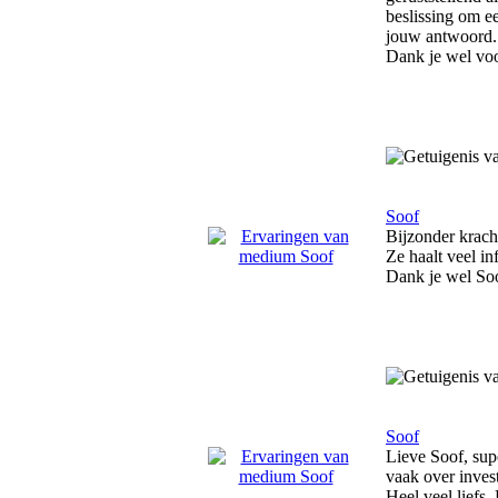
beslissing om ee
jouw antwoord.
Dank je wel voo
Soof
Bijzonder kracht
Ze haalt veel in
Dank je wel Soo
Soof
Lieve Soof, sup
vaak over invest
Heel veel liefs,