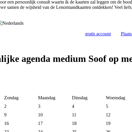
voor een persoonlijk consult waarin ik de kaarten zal leggen om de boo
n we samen de wijsheid van de Lenormandkaarten ontdekken! Veel lief
gratis account
Plaat
lijke agenda medium Soof op m
Zondag
Maandag
Dinsdag
Woensdag
2
3
4
5
9
10
11
12
16
17
18
19
23
24
25
26